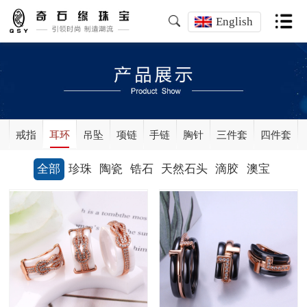
English
戒指
耳环
吊坠
项链
手链
胸针
三件套
四件套
全部
珍珠
陶瓷
锆石
天然石头
滴胶
澳宝