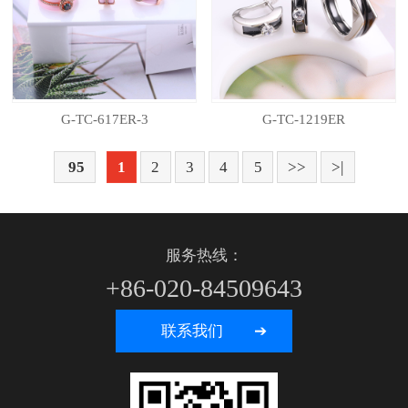
G-TC-617ER-3
G-TC-1219ER
95
1
2
3
4
5
>>
>|
服务热线：
+86-020-84509643
联系我们 ➔