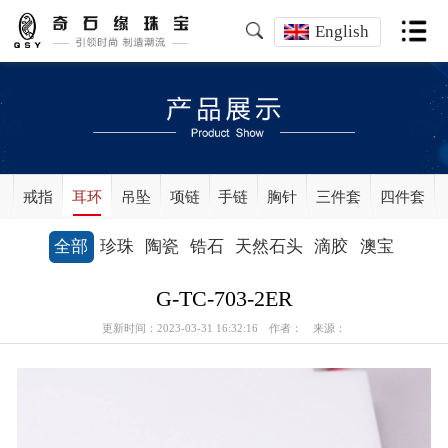
English
戒指
耳环
吊坠
项链
手链
胸针
三件套
四件套
全部
珍珠
陶瓷
锆石
天然石头
滴胶
澳宝
G-TC-703-2ER
更新时间：2023-03-31 16:32:16 作者： 来源：