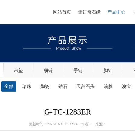
网站首页
走进奇石缘
产品中心
吊坠
项链
手链
胸针
全部
珍珠
陶瓷
锆石
天然石头
滴胶
澳宝
G-TC-1283ER
更新时间：2023-03-31 16:32:14 作者： 来源：