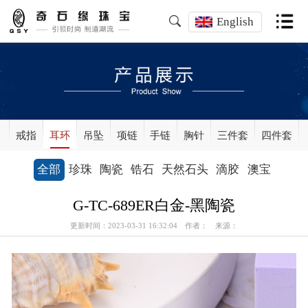
English
戒指
耳环
吊坠
项链
手链
胸针
三件套
四件套
全部
珍珠
陶瓷
锆石
天然石头
滴胶
澳宝
G-TC-689ER白金-黑陶瓷
更新时间：2023-03-31 16:32:04 作者： 来源：