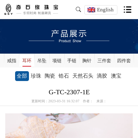
English
戒指
耳环
吊坠
项链
手链
胸针
三件套
四件套
全部
珍珠
陶瓷
锆石
天然石头
滴胶
澳宝
G-TC-2307-1E
更新时间：2023-03-31 16:32:07 作者： 来源：