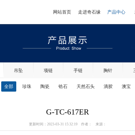
网站首页
走进奇石缘
产品中心
吊坠
项链
手链
胸针
全部
珍珠
陶瓷
锆石
天然石头
滴胶
澳宝
G-TC-617ER
更新时间：2023-03-31 15:32:19 作者： 来源：