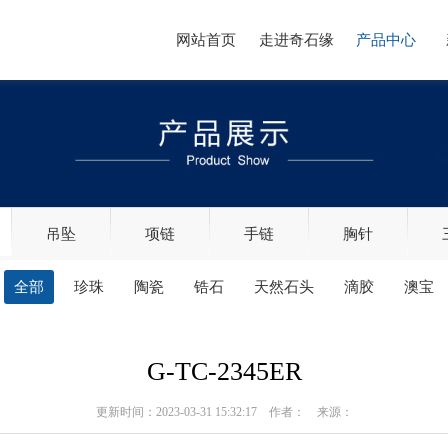
网站首页
走进奇石缘
产品中心
吊坠
项链
手链
胸针
全部
珍珠
陶瓷
锆石
天然石头
滴胶
澳宝
G-TC-2345ER
更新时间：2023-03-31 15:32:17 作者： 来源：