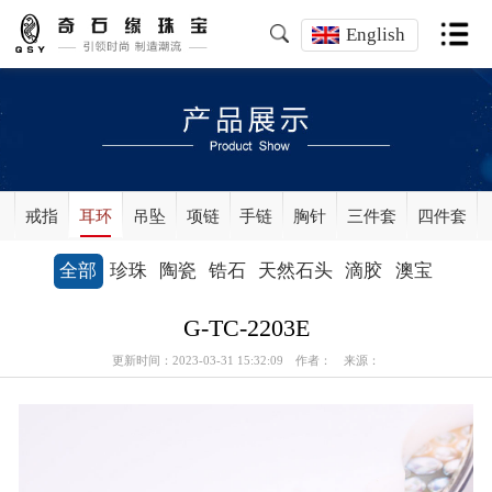
English
戒指
耳环
吊坠
项链
手链
胸针
三件套
四件套
全部
珍珠
陶瓷
锆石
天然石头
滴胶
澳宝
G-TC-2203E
更新时间：2023-03-31 15:32:09 作者： 来源：