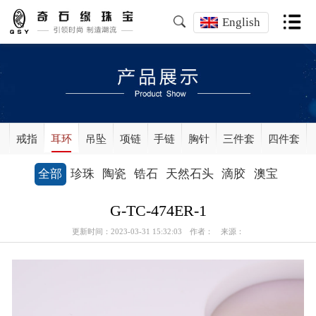
English
戒指
耳环
吊坠
项链
手链
胸针
三件套
四件套
全部
珍珠
陶瓷
锆石
天然石头
滴胶
澳宝
G-TC-474ER-1
更新时间：2023-03-31 15:32:03 作者： 来源：