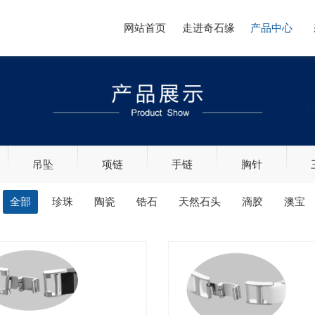
网站首页
走进奇石缘
产品中心
吊坠
项链
手链
胸针
全部
珍珠
陶瓷
锆石
天然石头
滴胶
澳宝