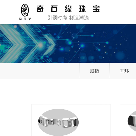
戒指
耳环