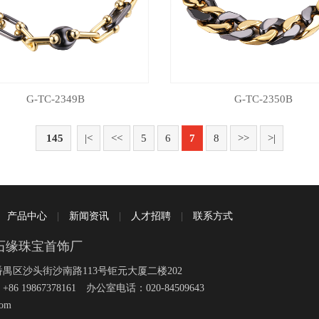
G-TC-2349B
G-TC-2350B
145
|<
<<
5
6
7
8
>>
>|
|
产品中心
|
新闻资讯
|
人才招聘
|
联系方式
石缘珠宝首饰厂
禺区沙头街沙南路113号钜元大厦二楼202
19867378161 办公室电话：020-84509643
com