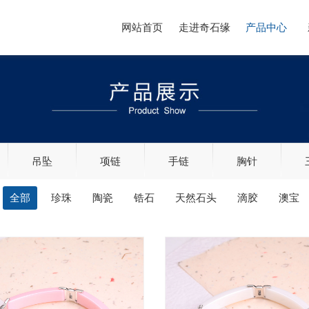
网站首页
走进奇石缘
产品中心
吊坠
项链
手链
胸针
全部
珍珠
陶瓷
锆石
天然石头
滴胶
澳宝