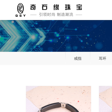
戒指
耳环