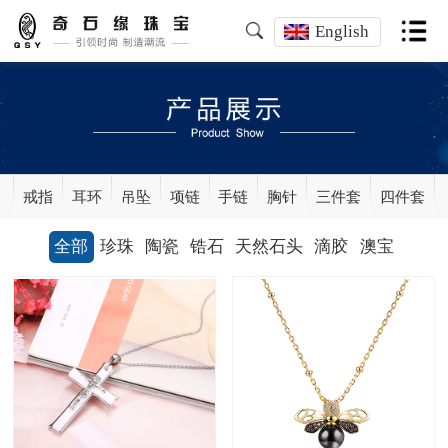
English
戒指
耳环
吊坠
项链
手链
胸针
三件套
四件套
全部
珍珠
陶瓷
锆石
天然石头
滴胶
澳宝