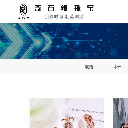
戒指
耳环