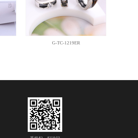
G-TC-1219ER