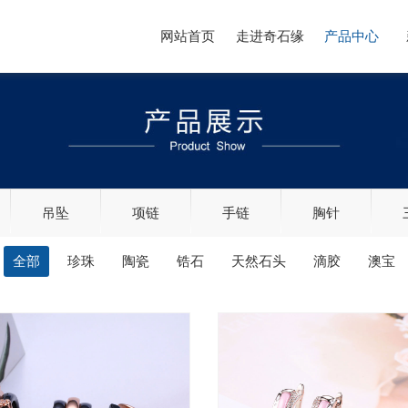
网站首页
走进奇石缘
产品中心
吊坠
项链
手链
胸针
全部
珍珠
陶瓷
锆石
天然石头
滴胶
澳宝