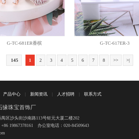
G-TC-681ER香槟
G-TC-617ER-3
145
1
2
3
4
5
6
7
8
>>
>|
|
产品中心
|
新闻资讯
|
人才招聘
|
联系方式
石缘珠宝首饰厂
禺区沙头街沙南路113号钜元大厦二楼202
19867378161 办公室电话：020-84509643
com